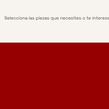
Selecciona las piezas que necesites o te interes
Home Design Studio
& Furniture Design Rental