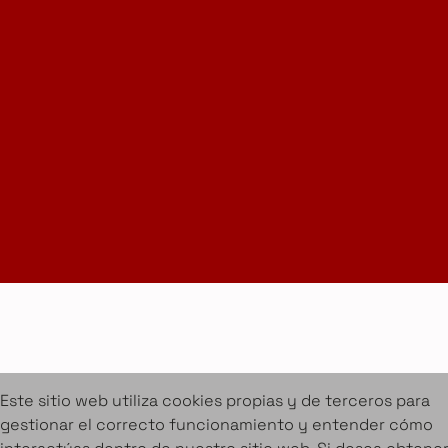
Instagram
LinkedIn
Suscríbete a la Newsletter
info@amueblarent.es
(+34) 672 094 725
Cookies
Aviso legal
Condiciones de alquiler
Proyectos
Servicios
Catálogo de muebles en alquiler