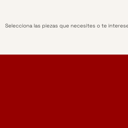
Selecciona las piezas que necesites o te interes
Home Design Studio
& Furniture Design Rental