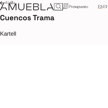
Vajilla
Presupuesto
ES
E
Cuencos Trama
Kartell