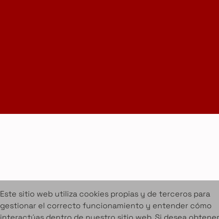
Suscríbete a la Newsletter
info@amueblarent.es
(+34) 672 094 725
Cookies
Aviso legal
Condiciones de alquiler
Proyectos
Servicios
Catálogo de muebles en alquiler
Sobre Amuebla