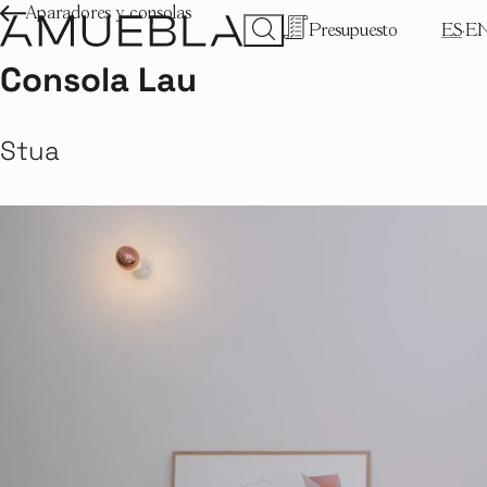
Aparadores y consolas
Presupuesto
ES
E
Consola Lau
Stua