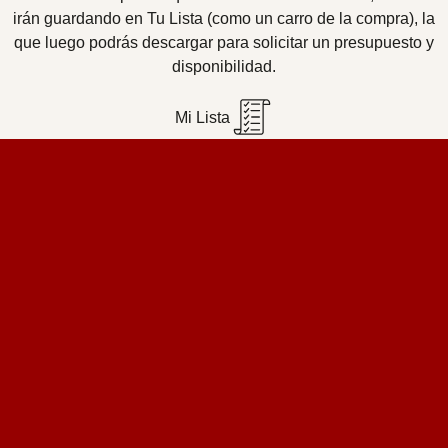
irán guardando en Tu Lista (como un carro de la compra), la
que luego podrás descargar para solicitar un presupuesto y
disponibilidad.
Mi Lista
Home Design Studio
& Furniture Design Rental
Proyectos
Servicios
Catálogo de muebles