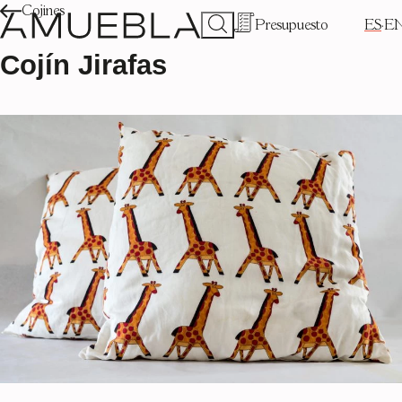
Cojines
Presupuesto
ES
E
Cojín Jirafas