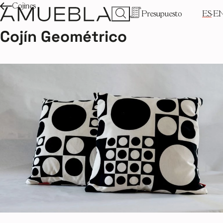
Cojines
Presupuesto
ES
E
Cojín Geométrico