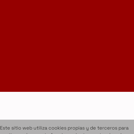
Instagram
LinkedIn
Suscríbete a la Newsletter
info@amueblarent.es
(+34) 672 094 725
Cookies
Aviso legal
Condiciones de alquiler
Proyectos
Servicios