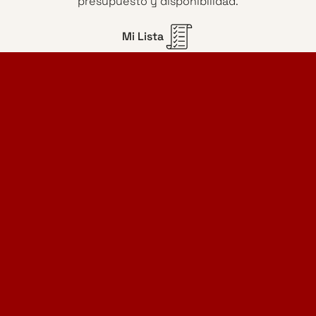
presupuesto y disponibilidad.
Mi Lista
Home Design Studio
& Furniture Design Rental
Proyectos
Servicios
Catálogo de muebles