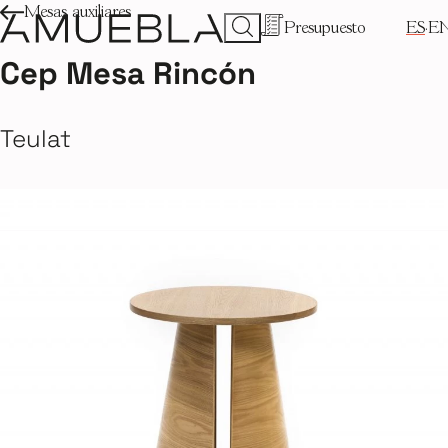
Mesas auxiliares
Presupuesto
ES
E
Cep Mesa Rincón
Teulat