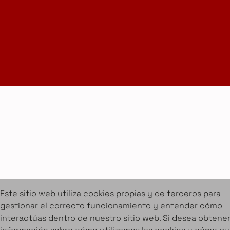
Suscríbete a la Newsletter
info@amueblarent.es
(+34) 672 094 725
Cookies
Aviso legal
Condiciones de alquiler
Proyectos
Servicios
Catálogo de muebles en alquiler
Sobre Amuebla