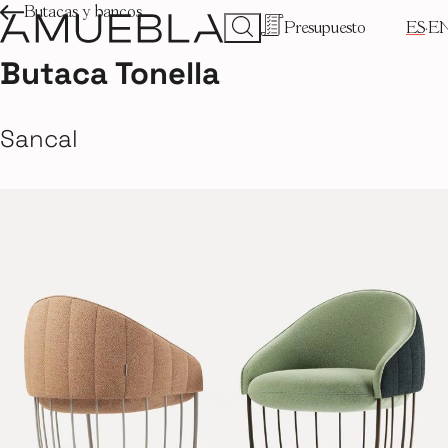
Butacas y bancos
Presupuesto
ES
E
Butaca Tonella
Sancal