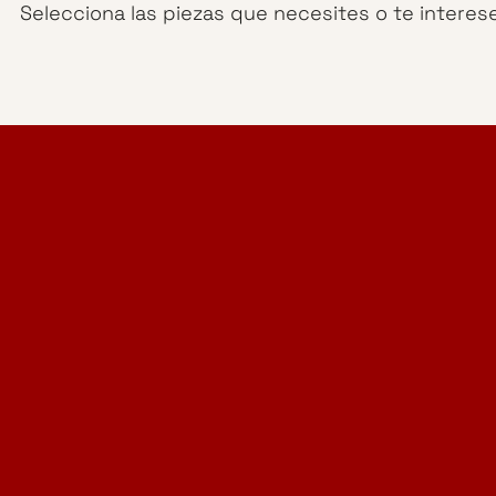
Selecciona las piezas que necesites o te interes
Home Design Studio
& Furniture Design Rental