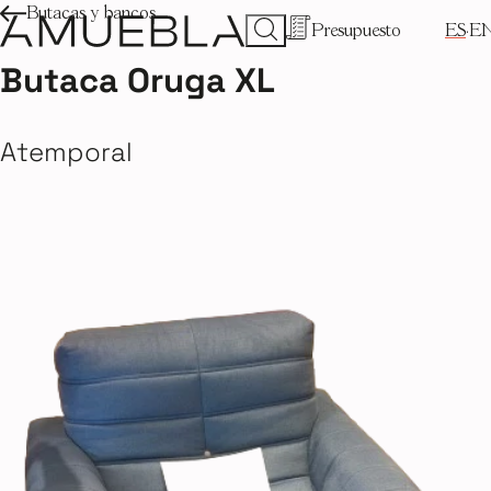
Butacas y bancos
Presupuesto
ES
E
Butaca Oruga XL
Atemporal