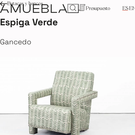
Butacas y bancos
Presupuesto
ES
E
Espiga Verde
Gancedo