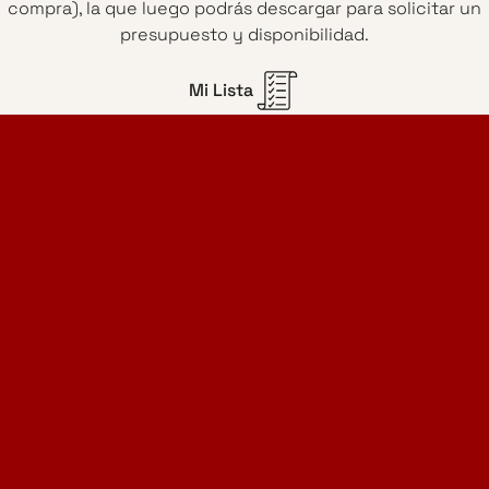
compra), la que luego podrás descargar para solicitar un
presupuesto y disponibilidad.
Mi Lista
Home Design Studio
& Furniture Design Rental
Proyectos
Servicios