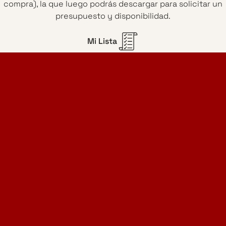
compra), la que luego podrás descargar para solicitar un
presupuesto y disponibilidad.
Mi Lista
Home Design Studio
& Furniture Design Rental
Proyectos
Servicios