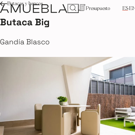
Butacas y bancos
Presupuesto
ES
E
Butaca Big
Gandía Blasco