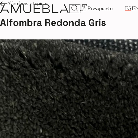
Alfombras y tapices
Presupuesto
ES
E
Alfombra Redonda Gris