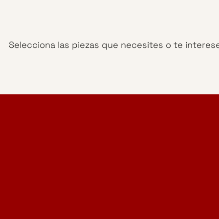
Selecciona las piezas que necesites o te interes
Home Design Studio
& Furniture Design Rental