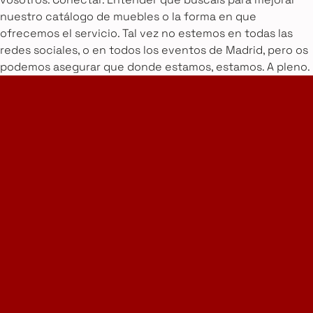
nuestro catálogo de muebles o la forma en que
ofrecemos el servicio. Tal vez no estemos en todas las
redes sociales, o en todos los eventos de Madrid, pero os
podemos asegurar que donde estamos, estamos. A pleno.
Home Design Studio
& Furniture Design Rental
Proyectos
Servicios